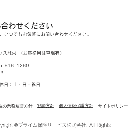
ちょ
ソンアカ修了式
い合わせください
にて、いつでもお気軽にお問い合わせください。
クス城栄 (お客様用駐車場有)
95-818-1289
om
0 定休日：土・日・祝日
​勧誘方針
​個人情報保護方針
位の業務運営方針
サイトポリシー
pyright ©プライム保険サービス株式会社. All Rights