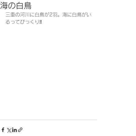
海の白鳥
三重の河川に白鳥が2羽。海に白鳥がい
るってびっくり‼️