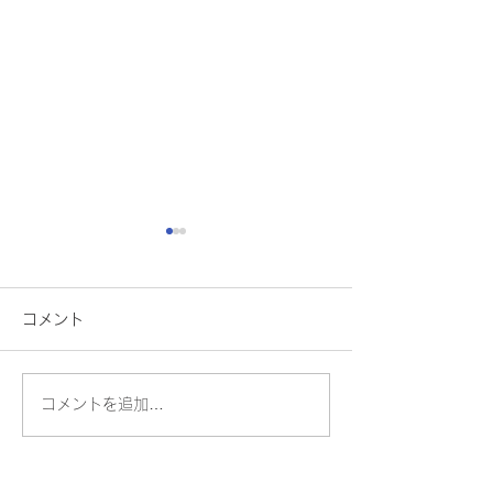
コメント
ちょっと一息
ソンアカ修了式
コメントを追加…